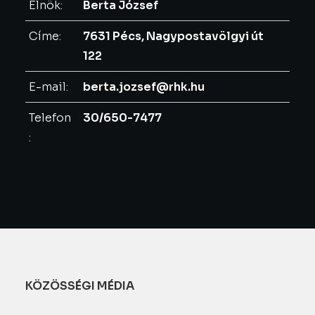
Elnök:
Berta József
Címe:
7631 Pécs, Nagypostavölgyi út
122
E-mail:
berta.jozsef@rhk.hu
Telefon
30/650-7477
:
KÖZÖSSÉGI MÉDIA