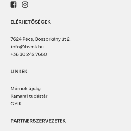
ELÉRHETŐSÉGEK
7624 Pécs, Boszorkány út 2.
info@bvmk.hu
+36 30 242 7680
LINKEK
Mérnök újság
Kamarai tudástár
GYIK
PARTNERSZERVEZETEK