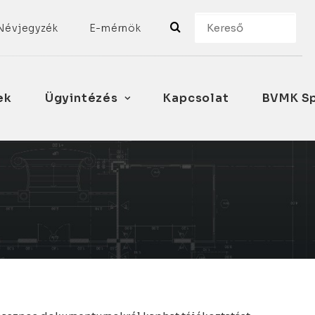
Névjegyzék
E-mérnök
ek
Ügyintézés
Kapcsolat
BVMK Sp