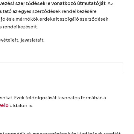
rvezési szerződésekre vonatkozó útmutatóját
. Az
mutató az egyes szerződések rendelkezésére
a jó és a mérnökök érdekeit szolgáló szerződések
s rendelkezéseit.
teleit, javaslatait.
sokat. Ezek feldolgozását kivonatos formában a
yelo
oldalon is.
ási engedélyek megszerzésének és kiadásának rendjét