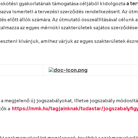
skötési gyakorlatának támogatása céljából kidolgozta
a te
azva ismerteti a tervezési szerződés rendelkezéseit. Az út
és előtt állók számára. Az útmutató összeállításával célunk 
almazza az egyes mérnöki szakterületek sajátos szerződése
zteni kívánjuk, amihez várjuk az egyes szakterületek észrevé
 megjelenő új jogszabályokat, illetve jogszabály módosítá
tők a
https://mmk.hu/tagjainknak/tudastar/jogszabalyfig
öki szakmagyakorlást megalapozó, továbbá a szakmagyakorl