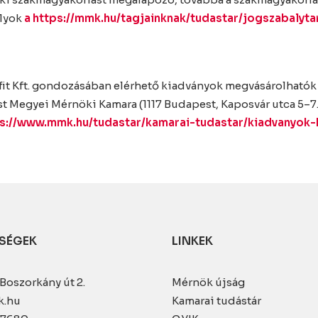
ályok
a https://mmk.hu/tagjainknak/tudastar/jogszabalyta
t Kft. gondozásában elérhető kiadványok megvásárolhatók n
st Megyei Mérnöki Kamara (1117 Budapest, Kaposvár utca 5–7.,
s://www.mmk.hu/tudastar/kamarai-tudastar/kiadvanyok
SÉGEK
LINKEK
Boszorkány út 2.
Mérnök újság
k.hu
Kamarai tudástár