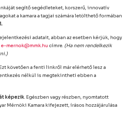
káját segítő segédleteket, korszerű, innovatív
gokat a kamara a tagjai számára letölthető formában
l.
jelentkezési adatait, abban az esetben kérjük, hogy
z
e-mernok@mmk.hu
címre.
(Ha nem rendelkezik
ni.)
t követően a fenti linkről már elérhető lesz a
elentkezés nélkül is megtekintheti ebben a
át képezik
. Egészben vagy részben, nyomtatott
ar Mérnöki Kamara kifejezett, írásos hozzájárulása