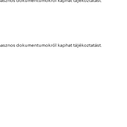
 hasznos dokumentumokról kaphat tájékoztatást.
 hasznos dokumentumokról kaphat tájékoztatást.