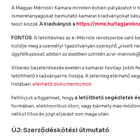
A Magyar Mérnöki Kamara minden évben pályázatot ír ki
ismeretanyagokat bemutató kamarai kiadványokat készí
teszi közzé.
A kiadványok a
https://mmk.hu/tagjaink
FONTOS
: A letöltéshez az e-Mérnök rendszerbe való 
küldje meg a személyi igazolványán szereplő „viselt ne
ügyfélkapuval, abban az esetben szintén az
e-mernok
Sikeres bejelentkezés esetén a kamarai honlap jobb fel
letölthető kiadványaink listája. A jelenleg elérhető se
listában:
elérhető dokumentumok
Felhívjuk a figyelmet, hogy
a letölthető segédletek é
formában, elektronikus úton, vagy bármely más módon v
nélkül tilos és jogi eljárást von maga után.
ÚJ: Szerződéskötési útmutató