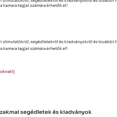
i útmutatókról, segédletekról és kiadványokról és további
 kamara tagjai számára érhetők el!
i útmutatókról, segédletekról és kiadványokról és további
 kamara tagjai számára érhetők el!
goknak!)
 szakmai segédletek és kiadványok