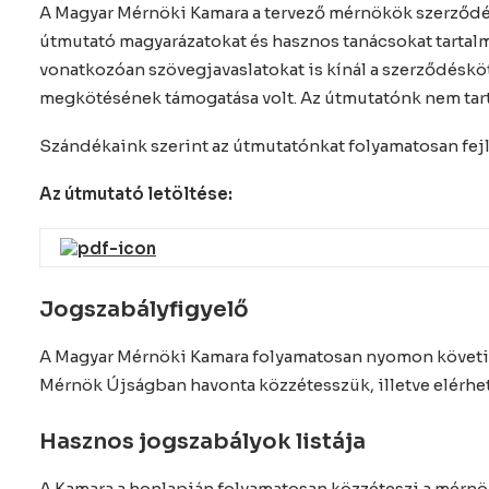
A Magyar Mérnöki Kamara a tervező mérnökök szerződé
útmutató magyarázatokat és hasznos tanácsokat tartalm
vonatkozóan szövegjavaslatokat is kínál a szerződésköt
megkötésének támogatása volt. Az útmutatónk nem tart
Szándékaink szerint az útmutatónkat folyamatosan fejles
Az útmutató letöltése:
Jogszabályfigyelő
A Magyar Mérnöki Kamara folyamatosan nyomon követi a
Mérnök Újságban havonta közzétesszük, illetve elérhe
Hasznos jogszabályok listája
A Kamara a honlapján folyamatosan közzéteszi a mérn