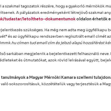
 a szakmai tagozatok részére, hogy a gyakorló mérnökök mun
tsenek. A pályázatok eredményeként létrejövő szakmai anya
nak/tudastar/letoltheto-dokumentumok
oldalon érhetők e
bejelentkezés szükséges. Ha még nem adta meg ügyfélkapu be
vét” és az ügyfélkapu rendszerben regisztrált email címét a
@mmk.hu
címen tud email cím és jelszó alapú hozzáférést kér
ső sarkában megjelenik a bejelentkezett felhasználó neve. Ez
gédleteket és útmutatókat, azok rövid leírásával együtt, bej
s tanulmányok a Magyar Mérnöki Kamara szellemi tulajdon
aló sokszorosításuk, közzétételük vagy terjesztésük a Magy