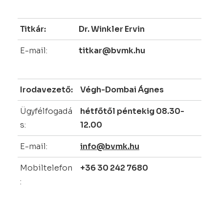
Titkár:
Dr. Winkler Ervin
E-mail:
titkar@bvmk.hu
Irodavezető:
Végh-Dombai Ágnes
Ügyfélfogadá
hétfőtől péntekig 08.30-
s:
12.00
E-mail:
info@bvmk.hu
Mobiltelefon
+36 30 242 7680
: