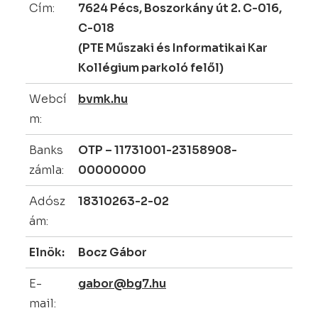
Cím:
7624 Pécs, Boszorkány út 2. C-016,
C-018
(PTE Műszaki és Informatikai Kar
Kollégium parkoló felől)
Webcí
bvmk.hu
m:
Banks
OTP – 11731001-23158908-
zámla:
00000000
Adósz
18310263-2-02
ám:
Elnök:
Bocz Gábor
E-
gabor@bg7.hu
mail: