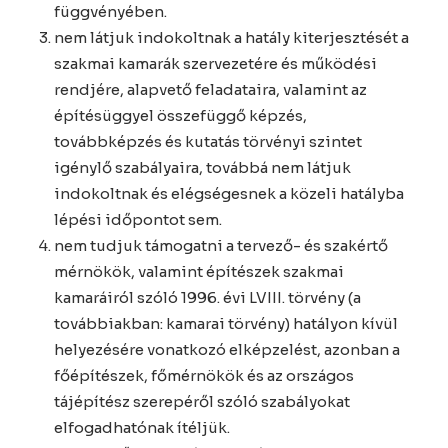
függvényében.
nem látjuk indokoltnak a hatály kiterjesztését a
szakmai kamarák szervezetére és működési
rendjére, alapvető feladataira, valamint az
építésüggyel összefüggő képzés,
továbbképzés és kutatás törvényi szintet
igénylő szabályaira, továbbá nem látjuk
indokoltnak és elégségesnek a közeli hatályba
lépési időpontot sem.
nem tudjuk támogatni a tervező- és szakértő
mérnökök, valamint építészek szakmai
kamaráiról szóló 1996. évi LVIII. törvény (a
továbbiakban: kamarai törvény) hatályon kívül
helyezésére vonatkozó elképzelést, azonban a
főépítészek, főmérnökök és az országos
tájépítész szerepéről szóló szabályokat
elfogadhatónak ítéljük.