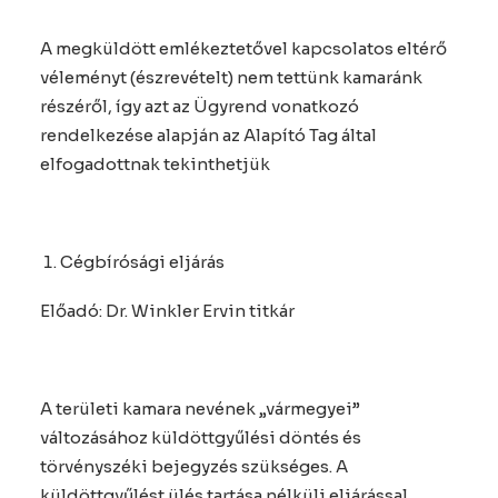
A megküldött emlékeztetővel kapcsolatos eltérő
véleményt (észrevételt) nem tettünk kamaránk
részéről, így azt az Ügyrend vonatkozó
rendelkezése alapján az Alapító Tag által
elfogadottnak tekinthetjük
Cégbírósági eljárás
Előadó: Dr. Winkler Ervin titkár
A területi kamara nevének „vármegyei”
változásához küldöttgyűlési döntés és
törvényszéki bejegyzés szükséges. A
küldöttgyűlést ülés tartása nélküli eljárással