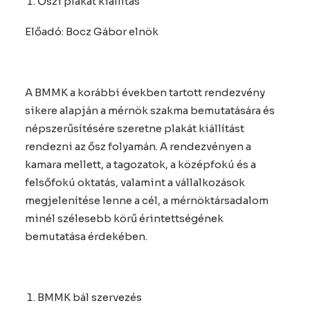
Őszi plakát kiállítás
Előadó: Bocz Gábor elnök
A BMMK a korábbi években tartott rendezvény
sikere alapján a mérnök szakma bemutatására és
népszerűsítésére szeretne plakát kiállítást
rendezni az ősz folyamán. A rendezvényen a
kamara mellett, a tagozatok, a középfokú és a
felsőfokú oktatás, valamint a vállalkozások
megjelenítése lenne a cél, a mérnöktársadalom
minél szélesebb körű érintettségének
bemutatása érdekében.
BMMK bál szervezés