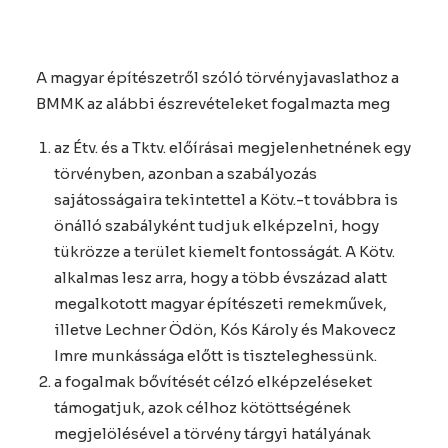
A magyar építészetről szóló törvényjavaslathoz a
BMMK az alábbi észrevételeket fogalmazta meg
az Étv. és a Tktv. előírásai megjelenhetnének egy
törvényben, azonban a szabályozás
sajátosságaira tekintettel a Kötv.-t továbbra is
önálló szabályként tudjuk elképzelni, hogy
tükrözze a terület kiemelt fontosságát. A Kötv.
alkalmas lesz arra, hogy a több évszázad alatt
megalkotott magyar építészeti remekművek,
illetve Lechner Ödön, Kós Károly és Makovecz
Imre munkássága előtt is tiszteleghessünk.
a fogalmak bővítését célzó elképzeléseket
támogatjuk, azok célhoz kötöttségének
megjelölésével a törvény tárgyi hatályának