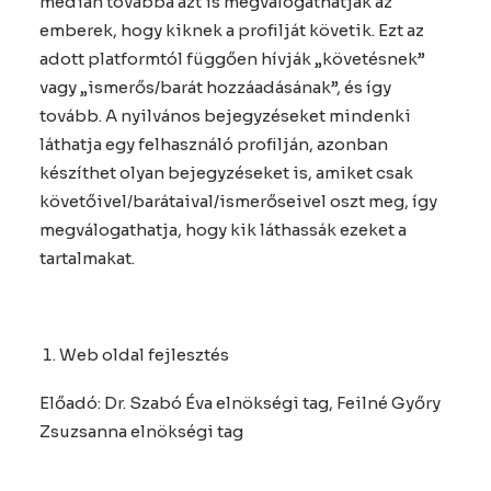
médián továbbá azt is megválogathatják az
emberek, hogy kiknek a profilját követik. Ezt az
adott platformtól függően hívják „követésnek”
vagy „ismerős/barát hozzáadásának”, és így
tovább. A nyilvános bejegyzéseket mindenki
láthatja egy felhasználó profilján, azonban
készíthet olyan bejegyzéseket is, amiket csak
követőivel/barátaival/ismerőseivel oszt meg, így
megválogathatja, hogy kik láthassák ezeket a
tartalmakat.
Web oldal fejlesztés
Előadó: Dr. Szabó Éva elnökségi tag, Feilné Győry
Zsuzsanna elnökségi tag