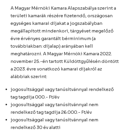
A Magyar Mérnöki Kamara Alapszabálya szerint a
területi kamarák részére fizetendő, országosan
egységes kamarai díjakat a jogszabályban
megállapított mindenkori, tárgyévet megelőző
évre érvényes garantált bérminimum (a
továbbiakban: díjalap) arányában kell
meghatározni. A Magyar Mérnöki Kamara 2022.
november 25.-én tartott Küldöttgyűlésén döntött
a 2023. évre vonatkozó kamarai díjakról az
alábbiak szerint:
jogosultsággal vagy tanúsítvánnyal rendelkező
tag tagdíja 000.- Ft/év
jogosultsággal vagy tanúsítvánnyal nem
rendelkező tag tagdíja 26.000.- Ft/év
jogosultsággal vagy tanúsítvánnyal nem
rendelkező 30 év alatti