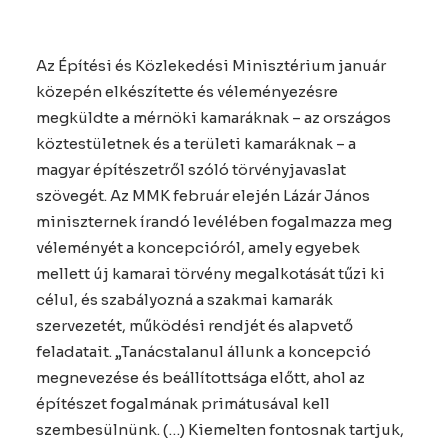
Az Építési és Közlekedési Minisztérium január
közepén elkészítette és véleményezésre
megküldte a mérnöki kamaráknak – az országos
köztestületnek és a területi kamaráknak – a
magyar építészetről szóló törvényjavaslat
szövegét. Az MMK február elején Lázár János
miniszternek írandó levélében fogalmazza meg
véleményét a koncepcióról, amely egyebek
mellett új kamarai törvény megalkotását tűzi ki
célul, és szabályozná a szakmai kamarák
szervezetét, működési rendjét és alapvető
feladatait. „Tanácstalanul állunk a koncepció
megnevezése és beállítottsága előtt, ahol az
építészet fogalmának primátusával kell
szembesülnünk. (…) Kiemelten fontosnak tartjuk,