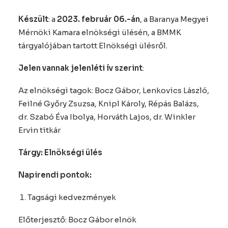
Készült
: a
2023. február 06.-án
, a Baranya Megyei
Mérnöki Kamara elnökségi ülésén, a BMMK
tárgyalójában tartott Elnökségi ülésről.
Jelen vannak jelenléti ív szerint
:
Az elnökségi tagok: Bocz Gábor, Lenkovics László,
Feilné Győry Zsuzsa, Knipl Károly, Répás Balázs,
dr. Szabó Éva Ibolya, Horváth Lajos, dr. Winkler
Ervin titkár
Tárgy: Elnökségi ülés
Napirendi pontok:
Tagsági kedvezmények
Előterjesztő: Bocz Gábor elnök