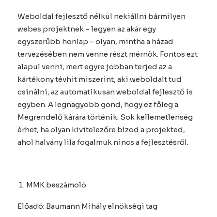
Weboldal fejlesztő nélkül nekiállni bármilyen
webes projektnek – legyen az akár egy
egyszerűbb honlap – olyan, mintha a házad
tervezésében nem venne részt mérnök. Fontos ezt
alapul venni, mert egyre jobban terjed az a
kártékony tévhit miszerint, aki weboldalt tud
csinálni, az automatikusan weboldal fejlesztő is
egyben. A legnagyobb gond, hogy ez főleg a
Megrendelő kárára történik. Sok kellemetlenség
érhet, ha olyan kivitelezőre bízod a projekted,
ahol halvány lila fogalmuk nincs a fejlesztésről.
MMK beszámoló
Előadó: Baumann Mihály elnökségi tag