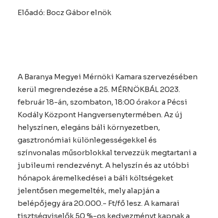
Előadó: Bocz Gábor elnök
A Baranya Megyei Mérnöki Kamara szervezésében
kerül megrendezése a 25. MÉRNÖKBÁL 2023.
február 18-án, szombaton, 18:00 órakor a Pécsi
Kodály Központ Hangversenytermében. Az új
helyszínen, elegáns báli környezetben,
gasztronómiai különlegességekkel és
színvonalas műsorblokkal tervezzük megtartani a
jubileumi rendezvényt. A helyszín és az utóbbi
hónapok áremelkedései a báli költségeket
jelentősen megemelték, mely alapján a
belépőjegy ára 20.000.- Ft/fő lesz. A kamarai
tisztségviselők 50 %-os kedvezményt kapnak a