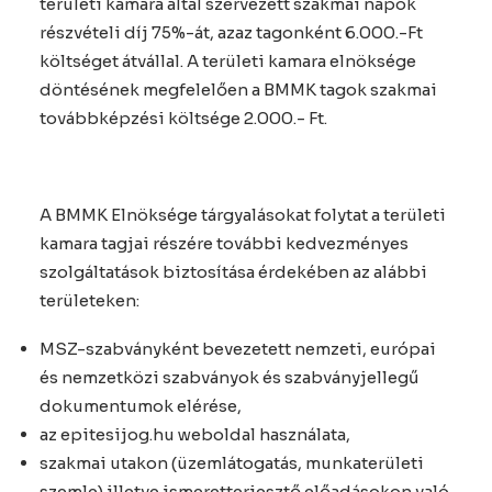
területi kamara által szervezett szakmai napok
részvételi díj 75%-át, azaz tagonként 6.000.-Ft
költséget átvállal. A területi kamara elnöksége
döntésének megfelelően a BMMK tagok szakmai
továbbképzési költsége 2.000.- Ft.
A BMMK Elnöksége tárgyalásokat folytat a területi
kamara tagjai részére további kedvezményes
szolgáltatások biztosítása érdekében az alábbi
területeken:
MSZ-szabványként bevezetett nemzeti, európai
és nemzetközi szabványok és szabványjellegű
dokumentumok elérése,
az epitesijog.hu weboldal használata,
szakmai utakon (üzemlátogatás, munkaterületi
szemle) illetve ismeretterjesztő előadásokon való