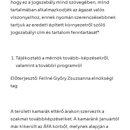
hogy ez a jogszabály mind szövegében, mind
tartalmában alkalmazkodjék az ágazat valós
viszonyaihoz, ennek nyomán szerencsésebbnek
tartjuk az eredeti épített környezetről szóló
jogszabályi cím és tartalom fenntartását”.
Tájékoztató a mérnök tovább-képzésekről,
valamint a további programról
Előterjesztő: Feilné Győry Zsuzsanna elnökségi
tag
A területi kamarák eltérő árakon szervezik a
szakmai továbbképzéseiket. A kamaránk januártól
már kikerült az ÁFA körből, melynek alapján a