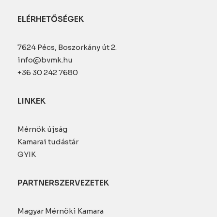
ELÉRHETŐSÉGEK
7624 Pécs, Boszorkány út 2.
info@bvmk.hu
+36 30 242 7680
LINKEK
Mérnök újság
Kamarai tudástár
GYIK
PARTNERSZERVEZETEK
Magyar Mérnöki Kamara