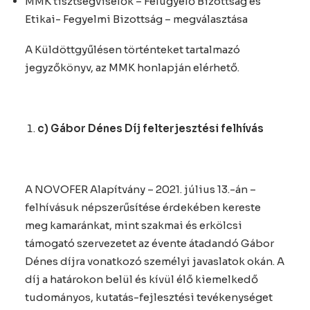
MMK tisztségviselők – Felügyelő Bizottság és
Etikai- Fegyelmi Bizottság – megválasztása
A Küldöttgyűlésen történteket tartalmazó
jegyzőkönyv, az MMK honlapján elérhető.
c) Gábor Dénes Díj felterjesztési felhívás
A NOVOFER Alapítvány – 2021. július 13.-án –
felhívásuk népszerűsítése érdekében kereste
meg kamaránkat, mint szakmai és erkölcsi
támogató szervezetet az évente átadandó Gábor
Dénes díjra vonatkozó személyi javaslatok okán. A
díj a határokon belül és kívül élő kiemelkedő
tudományos, kutatás-fejlesztési tevékenységet