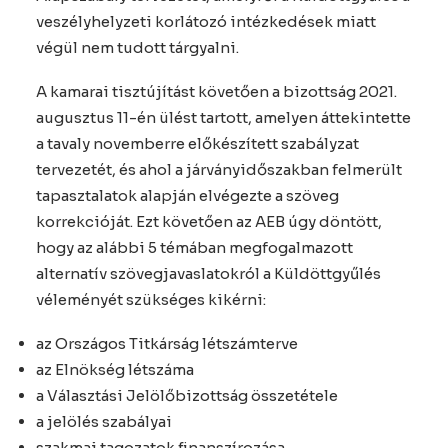
veszélyhelyzeti korlátozó intézkedések miatt
végül nem tudott tárgyalni.
A kamarai tisztújítást követően a bizottság 2021.
augusztus 11-én ülést tartott, amelyen áttekintette
a tavaly novemberre előkészített szabályzat
tervezetét, és ahol a járványidőszakban felmerült
tapasztalatok alapján elvégezte a szöveg
korrekcióját. Ezt követően az AEB úgy döntött,
hogy az alábbi 5 témában megfogalmazott
alternatív szövegjavaslatokról a Küldöttgyűlés
véleményét szükséges kikérni:
az Országos Titkárság létszámterve
az Elnökség létszáma
a Választási Jelölőbizottság összetétele
a jelölés szabályai
szakmai tagozatok finanszírozása