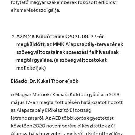
folytató magyar szakemberek fokozott erkölcsi
elismerését szolgálja.
Az MMK Küldötteinek 2021. 08. 27-én
megküldött, az MMK Alapszabály-tervezének
szövegváltozatainak szavazási felhívásának
megtárgyalása. (a szövegváltozatokat
mellékeljük)
Előadó: Dr. Kukai Tibor elnök
A Magyar Mérnöki Kamara Küldöttgyűlése a 2019.
május 17-én megtartott ülésén határozatot hozott
az Alapszabály Előkészítő Bizottság
létrehozásáról. Az AEB többkörös egyeztetést
követően 2020 novemberére elkészítette az új
Alapszabály tervezetét, amelyről a Küldöttgyűlés a