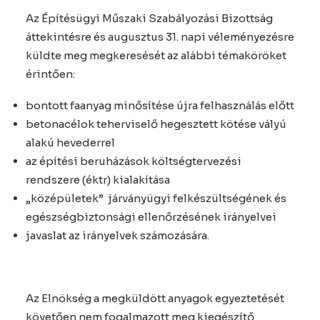
Az Építésügyi Műszaki Szabályozási Bizottság
áttekintésre és augusztus 31. napi véleményezésre
küldte meg megkeresését az alábbi témaköröket
érintően:
bontott faanyag minősítése újra felhasználás előtt
betonacélok teherviselő hegesztett kötése vályú
alakú hevederrel
az építési beruházások költségtervezési
rendszere (éktr) kialakítása
„középületek” járványügyi felkészültségének és
egészségbiztonsági ellenőrzésének irányelvei
javaslat az irányelvek számozására.
Az Elnökség a megküldött anyagok egyeztetését
követően nem fogalmazott meg kiegészítő