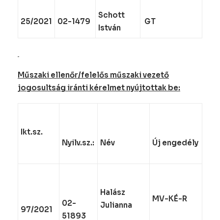
Schott
25/2021
02-1479
GT
István
Műszaki ellenőr/felelős műszaki vezető
jogosultság iránti kérelmet nyújtottak be:
Ikt.sz.
Nyilv.sz.:
Név
Új engedély
Halász
MV-KÉ-R
02-
Julianna
97/2021
51893