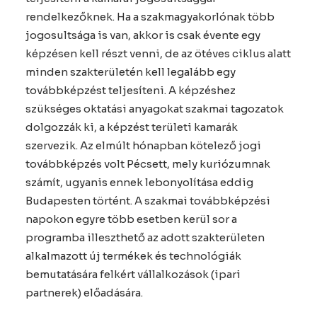
rendelkezőknek. Ha a szakmagyakorlónak több
jogosultsága is van, akkor is csak évente egy
képzésen kell részt venni, de az ötéves ciklus alatt
minden szakterületén kell legalább egy
továbbképzést teljesíteni. A képzéshez
szükséges oktatási anyagokat szakmai tagozatok
dolgozzák ki, a képzést területi kamarák
szervezik. Az elmúlt hónapban kötelező jogi
továbbképzés volt Pécsett, mely kuriózumnak
számít, ugyanis ennek lebonyolítása eddig
Budapesten történt. A szakmai továbbképzési
napokon egyre több esetben kerül sor a
programba illeszthető az adott szakterületen
alkalmazott új termékek és technológiák
bemutatására felkért vállalkozások (ipari
partnerek) előadására.