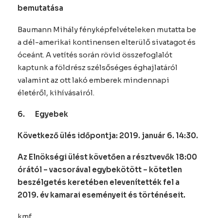
bemutatása
Baumann Mihály fényképfelvételeken mutatta be
a dél-amerikai kontinensen elterülő sivatagot és
óceánt. A vetítés során rövid összefoglalót
kaptunk a földrész szélsőséges éghajlatáról
valamint az ott lakó emberek mindennapi
életéről, kihívásairól.
6.
Egyebek
Következő ülés időpontja: 2019. január 6. 14:30.
Az Elnökségi ülést követően a résztvevők 18:00
órától – vacsorával egybekötött – kötetlen
beszélgetés keretében elevenítették fel a
2019. év kamarai eseményeit és történéseit.
kmf.