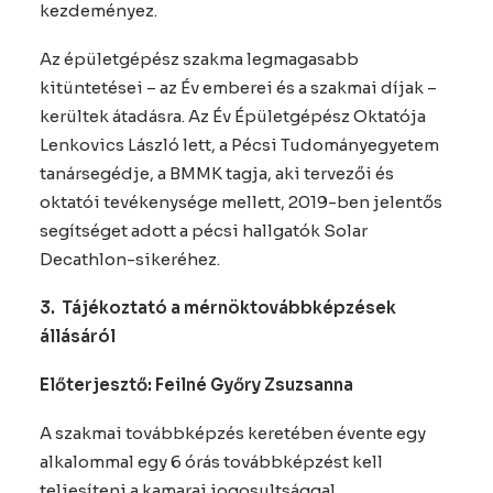
kezdeményez.
Az épületgépész szakma legmagasabb
kitüntetései – az Év emberei és a szakmai díjak –
kerültek átadásra. Az Év Épületgépész Oktatója
Lenkovics László lett, a Pécsi Tudományegyetem
tanársegédje, a BMMK tagja, aki tervezői és
oktatói tevékenysége mellett, 2019-ben jelentős
segítséget adott a pécsi hallgatók Solar
Decathlon-sikeréhez.
3.
Tájékoztató a mérnöktovábbképzések
állásáról
Előterjesztő: Feilné Győry Zsuzsanna
A szakmai továbbképzés keretében évente egy
alkalommal egy 6 órás továbbképzést kell
teljesíteni a kamarai jogosultsággal