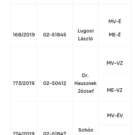
MV-É
Lugosi
168/2019
02-51845
ME-É
László
MV-VZ
Dr.
173/2019
02-50412
Hausznek
ME-VZ
József
MV-ÉV
Schön
174/2019
02-51847