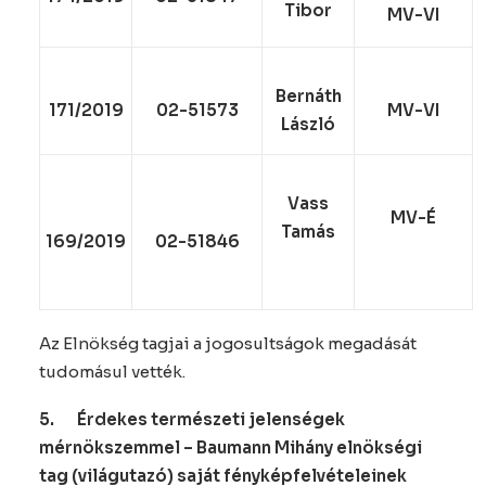
Tibor
MV-VI
Bernáth
171/2019
02-51573
MV-VI
László
Vass
MV-É
Tamás
169/2019
02-51846
Az Elnökség tagjai a jogosultságok megadását
tudomásul vették.
5.
Érdekes természeti jelenségek
mérnökszemmel – Baumann Mihány elnökségi
tag (világutazó) saját fényképfelvételeinek