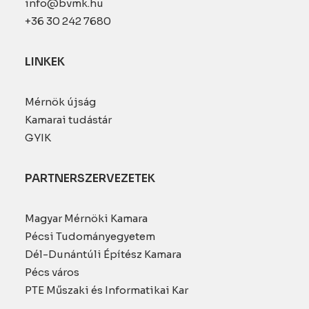
info@bvmk.hu
+36 30 242 7680
LINKEK
Mérnök újság
Kamarai tudástár
GYIK
PARTNERSZERVEZETEK
Magyar Mérnöki Kamara
Pécsi Tudományegyetem
Dél-Dunántúli Építész Kamara
Pécs város
PTE Műszaki és Informatikai Kar