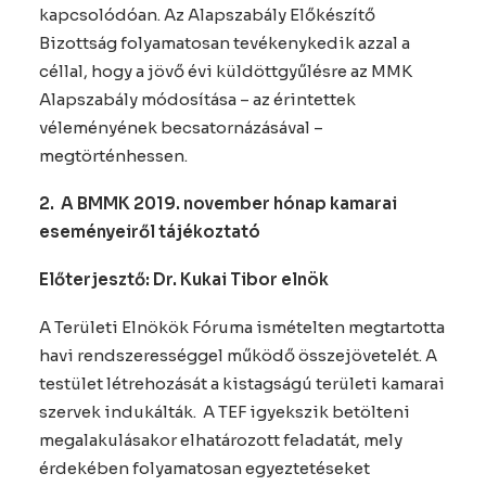
kapcsolódóan. Az Alapszabály Előkészítő
Bizottság folyamatosan tevékenykedik azzal a
céllal, hogy a jövő évi küldöttgyűlésre az MMK
Alapszabály módosítása – az érintettek
véleményének becsatornázásával –
megtörténhessen.
2.
A BMMK 2019. november hónap kamarai
eseményeiről tájékoztató
Előterjesztő: Dr. Kukai Tibor elnök
A Területi Elnökök Fóruma ismételten megtartotta
havi rendszerességgel működő összejövetelét. A
testület létrehozását a kistagságú területi kamarai
szervek indukálták. A TEF igyekszik betölteni
megalakulásakor elhatározott feladatát, mely
érdekében folyamatosan egyeztetéseket