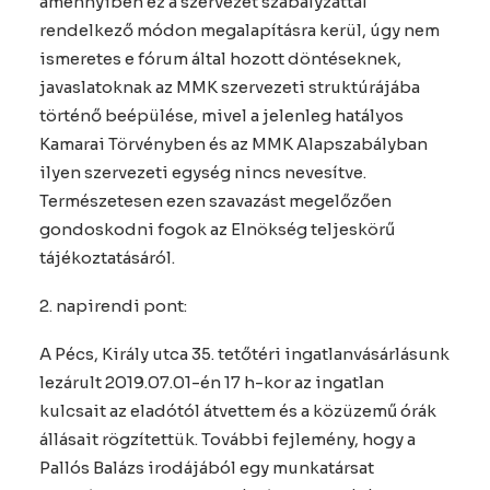
amennyiben ez a szervezet szabályzattal
rendelkező módon megalapításra kerül, úgy nem
ismeretes e fórum által hozott döntéseknek,
javaslatoknak az MMK szervezeti struktúrájába
történő beépülése, mivel a jelenleg hatályos
Kamarai Törvényben és az MMK Alapszabályban
ilyen szervezeti egység nincs nevesítve.
Természetesen ezen szavazást megelőzően
gondoskodni fogok az Elnökség teljeskörű
tájékoztatásáról.
2. napirendi pont:
A Pécs, Király utca 35. tetőtéri ingatlanvásárlásunk
lezárult 2019.07.01-én 17 h-kor az ingatlan
kulcsait az eladótól átvettem és a közüzemű órák
állásait rögzítettük. További fejlemény, hogy a
Pallós Balázs irodájából egy munkatársat