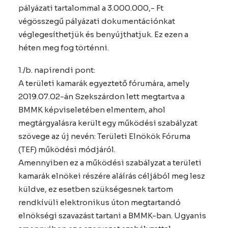
pályázati tartalommal a 3.000.000,- Ft
végösszegű pályázati dokumentációnkat
véglegesíthetjük és benyújthatjuk. Ez ezen a
héten meg fog történni.
1./b. napirendi pont:
A területi kamarák egyeztető fórumára, amely
2019.07.02-án Szekszárdon lett megtartva a
BMMK képviseletében elmentem, ahol
megtárgyalásra került egy működési szabályzat
szövege az új nevén: Területi Elnökök Fóruma
(TEF) működési módjáról.
Amennyiben ez a működési szabályzat a területi
kamarák elnökei részére aláírás céljából meg lesz
küldve, ez esetben szükségesnek tartom
rendkívüli elektronikus úton megtartandó
elnökségi szavazást tartani a BMMK-ban. Ugyanis