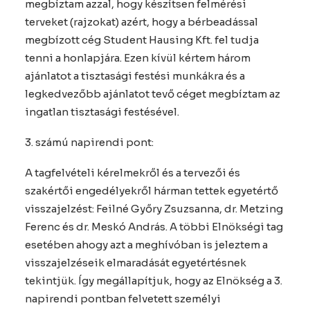
megbíztam azzal, hogy készítsen felmérési
terveket (rajzokat) azért, hogy a bérbeadással
megbízott cég Student Hausing Kft. fel tudja
tenni a honlapjára. Ezen kívül kértem három
ajánlatot a tisztasági festési munkákra és a
legkedvezőbb ajánlatot tevő céget megbíztam az
ingatlan tisztasági festésével.
3. számú napirendi pont:
A tagfelvételi kérelmekről és a tervezői és
szakértői engedélyekről hárman tettek egyetértő
visszajelzést: Feilné Győry Zsuzsanna, dr. Metzing
Ferenc és dr. Meskó András. A többi Elnökségi tag
esetében ahogy azt a meghívóban is jeleztem a
visszajelzéseik elmaradását egyetértésnek
tekintjük. Így megállapítjuk, hogy az Elnökség a 3.
napirendi pontban felvetett személyi