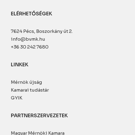
ELÉRHETŐSÉGEK
7624 Pécs, Boszorkány út 2.
info@bvmk.hu
+36 30 242 7680
LINKEK
Mérnök újság
Kamarai tudástár
GYIK
PARTNERSZERVEZETEK
Magyar Mérnöki Kamara