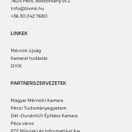
7624 Pécs, Boszorkány út 2.
info@bvmk.hu
+36 30 242 7680
LINKEK
Mérnök újság
Kamarai tudástár
GYIK
PARTNERSZERVEZETEK
Magyar Mérnöki Kamara
Pécsi Tudományegyetem
Dél-Dunántúli Építész Kamara
Pécs város
PTE Műszaki és Informatikai Kar