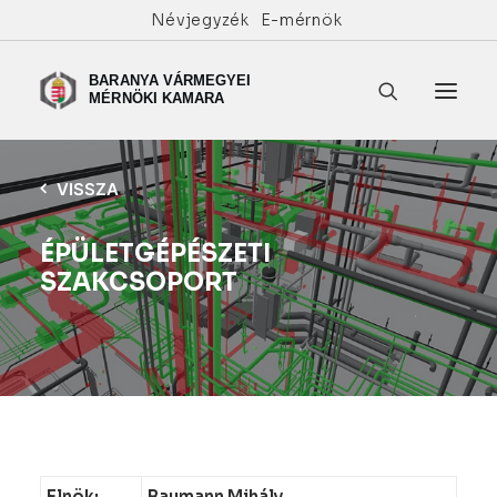
Névjegyzék
E-mérnök
VISSZA
ÉPÜLETGÉPÉSZETI
SZAKCSOPORT
Elnök:
Baumann Mihály